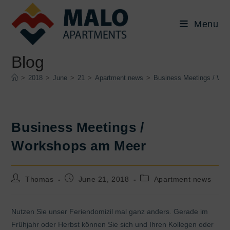
Skip
to
Menu
content
Blog
>
2018
>
June
>
21
>
Apartment news
>
Business Meetings / Wo
Business Meetings /
Workshops am Meer
Post
Post
Post
Thomas
June 21, 2018
Apartment news
author:
published:
category:
Nutzen Sie unser Feriendomizil mal ganz anders. Gerade im
Frühjahr oder Herbst können Sie sich und Ihren Kollegen oder