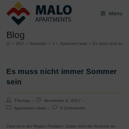
Skip
to
Menu
content
Blog
>
2017
>
November
>
4
>
Apartment news
>
Es muss nicht imme
Es muss nicht immer Sommer
sein
Post
Post
Thomas
November 4, 2017
author:
published:
Post
Post
Apartment news
0 Comments
category:
comments:
Zwar ist in der Region Privlaka / Zadar nicht der Ansturm an